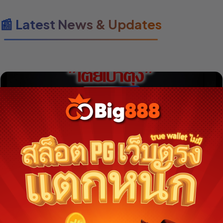
📰 Latest News & Updates
"เต้ยเป๋าตุง" ฟันธง (29 ก.ค.69) ชี้ 7 คู่เด่น ทีมลุ้นเข้าวิน เน้นๆ 3
บอลเต็ง