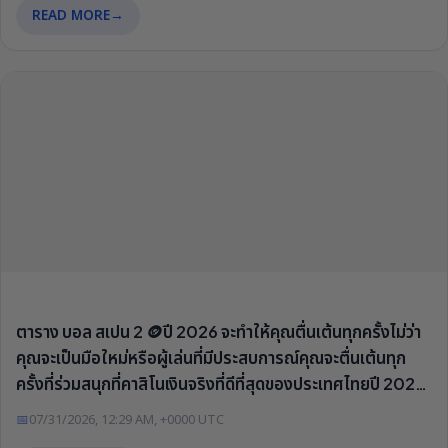
READ MORE
→
ตาราง บอล สเปน 2 🪙ปี 2026 จะทำให้คุณตื่นเต้นทุกครั้งไม่ว่า
คุณจะเป็นมือใหม่หรือผู้เล่นที่มีประสบการณ์คุณจะตื่นเต้นทุก
ครั้งที่ร่วมสนุกที่คาสิโนเงินจริงที่ดีที่สุดของประเทศไทยปี 2026
เพลิดเพลินไปกับสภาพแวดล้อมการเล่นเกมที่ปลอดภัยและ
📅
07/31/2026, 12:29 AM, +0000 UTC
สะดวกสบาย