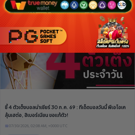
READ MORE
→
ชี้ 4 ตัวเต็งบอลน่าเชียร์ 30 ก.ค. 69 : ทีเด็ดบอลวันนี้ พีเอโอเค
ลุ้นเฮต่อ, ฮิเบอร์เนียน ขอแก้ตัว!
📅
07/30/2026, 02:08 AM, +0000 UTC