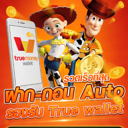
📅
07/29/2026, 06:59 AM, +0000 UTC
READ MORE
→
ชี้ 4 ตัวเต็งบอลน่าเชียร์ 31 ก.ค. 69 : ทีเด็ดบอลวันนี้ ลุ้นเรนเจ
อร์ส, โบโด/กลิมท์เฮ
📅
07/31/2026, 03:23 AM, +0000 UTC