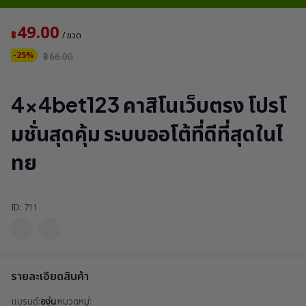
49.00
฿
/ ขวด
-25%
฿
66.00
4x4bet123 คาสิโนเว็บตรง โปรโ
มชั่นสุดคุ้ม ระบบออโต้ที่ดีที่สุดในไ
ทย
ID: 711
รายละเอียดสินค้า
แบรนด์:
องุ่น
หมวดหมู่: