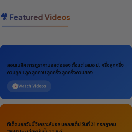
🎥 Featured Videos
สอนเบสิค การดูราคาบอลต่อรอง ตั้งแต่ เสมอ ป. ครึ่งลูกครึ่ง
ควบลูก 1 ลูก ลูกควบ ลูกครึ่ง ลูกครึ่งควบสอง
Watch Videos
ทีเด็ดบอลวันนี้ วิเคราะห์บอล บอลสเต็ป วันที่ 31 กรกฎาคม
2569 by เฮียหมีขยี้บอล 5 คู่